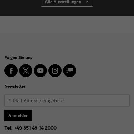
Alle Ausstellungen
Social
Folgen Sie uns
Media
und
Facebook
X
Youtube
Instagram
SKD
Blog
Newsletter
Newsletter
E-
Mail-
Adresse
Anmelden
eingeben*
Tel. +49 351 49 14 2000
* Pflichtfeld