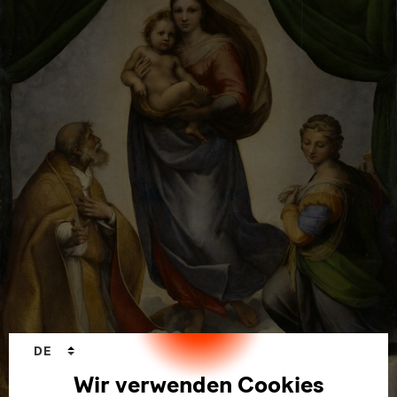
Sprachwechsler
DE
Gemäldegalerie Alte Meister und
Wir verwenden Cookies
Skulpturensammlung bis 1800